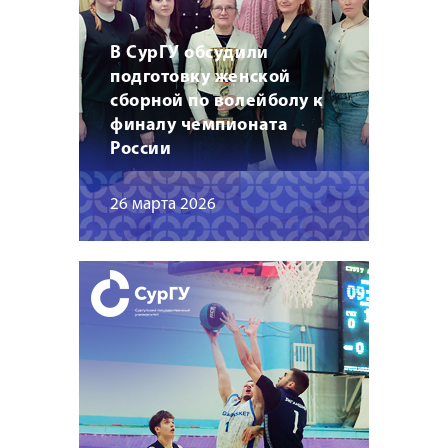
В СурГУ обсудили
подготовку женской
сборной по волейболу к
финалу чемпионата
России
26 марта 2026