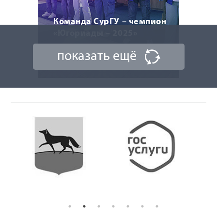
Команда СурГУ – чемпион
«Югориады – 2025»
показать ещё
10 ноября 2025