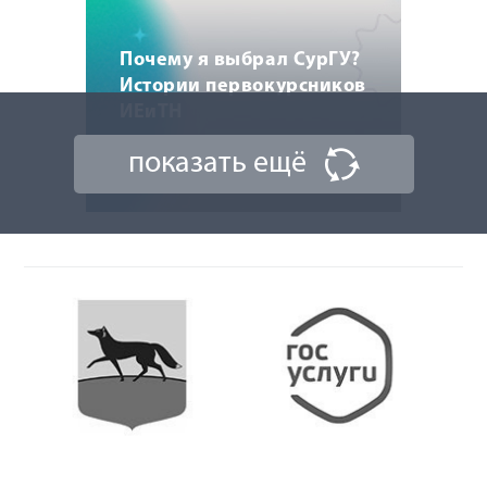
Почему я выбрал СурГУ?
Истории первокурсников
ИЕиТН
показать ещё
14 августа 2024